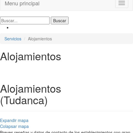
Menu principal
Toggl
naviga
Servicios
Alojamientos
Alojamientos
Alojamientos
(Tudanca)
Expandir mapa
Colapsar mapa
Breves reseñas y datos de contacto de los establecimientos con gran