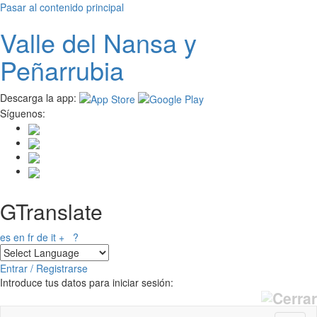
Pasar al contenido principal
Valle del
N
ansa
y
Peñarrubia
Descarga la app:
Síguenos:
GTranslate
es
en
fr
de
it
+
?
Entrar / Registrarse
Introduce tus datos para iniciar sesión: