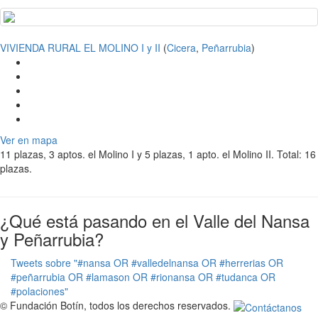
VIVIENDA RURAL EL MOLINO I y II
(
Cicera
,
Peñarrubia
)
Ver en mapa
11 plazas, 3 aptos. el Molino I y 5 plazas, 1 apto. el Molino II. Total: 16
plazas.
¿Qué está pasando en el Valle del Nansa
y Peñarrubia?
Tweets sobre "#nansa OR #valledelnansa OR #herrerias OR
#peñarrubia OR #lamason OR #rionansa OR #tudanca OR
#polaciones"
© Fundación Botín, todos los derechos reservados.