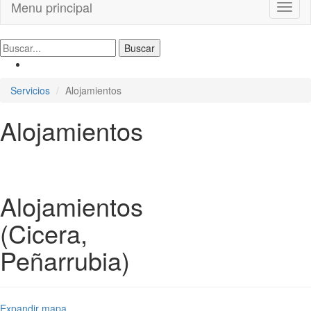
Menu principal
Toggl
naviga
Servicios
Alojamientos
Alojamientos
Alojamientos
(Cicera,
Peñarrubia)
Expandir mapa