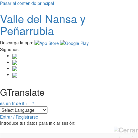
Pasar al contenido principal
Valle del
N
ansa
y
Peñarrubia
Descarga la app:
Síguenos:
GTranslate
es
en
fr
de
it
+
?
Entrar / Registrarse
Introduce tus datos para iniciar sesión: