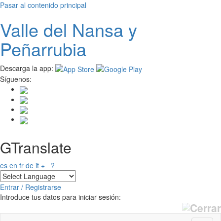
Pasar al contenido principal
Valle del
N
ansa
y
Peñarrubia
Descarga la app:
Síguenos:
GTranslate
es
en
fr
de
it
+
?
Entrar / Registrarse
Introduce tus datos para iniciar sesión: