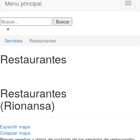
Menu principal
Toggl
naviga
Servicios
Restaurantes
Restaurantes
Restaurantes
(Rionansa)
Expandir mapa
Colapsar mapa
Breves reseñas y datos de contacto de los servicios de restauración