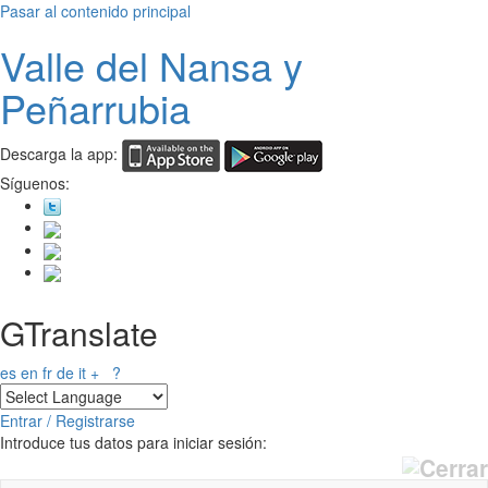
Pasar al contenido principal
Valle del
N
ansa
y
Peñarrubia
Descarga la app:
Síguenos:
GTranslate
es
en
fr
de
it
+
?
Entrar / Registrarse
Introduce tus datos para iniciar sesión: