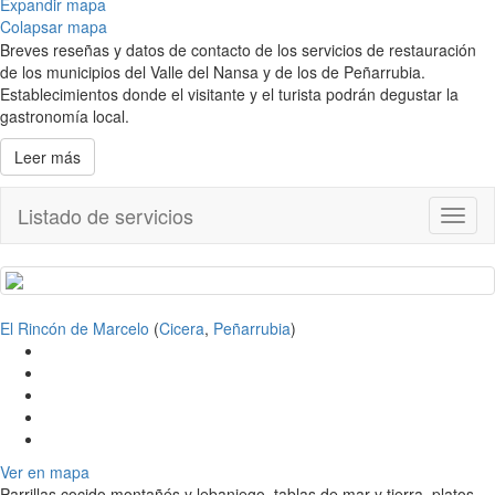
Expandir mapa
Colapsar mapa
Breves reseñas y datos de contacto de los servicios de restauración
de los municipios del Valle del Nansa y de los de Peñarrubia.
Establecimientos donde el visitante y el turista podrán degustar la
gastronomía local.
Leer más
Listado de servicios
Toggl
naviga
El Rincón de Marcelo
(
Cicera
,
Peñarrubia
)
Ver en mapa
Parrillas cocido montañés y lebaniego, tablas de mar y tierra, platos