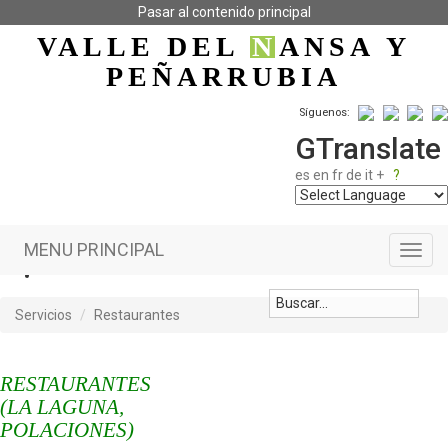
Pasar al contenido principal
VALLE DEL
N
ANSA
Y
PEÑARRUBIA
Síguenos:
GTranslate
es
en
fr
de
it
+
?
MENU PRINCIPAL
Toggl
navig
Servicios
Restaurantes
RESTAURANTES
(LA LAGUNA,
POLACIONES)