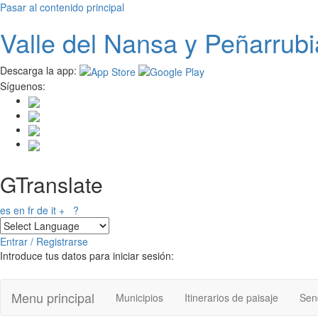
Pasar al contenido principal
Valle del
N
ansa
y Peñarrubi
Descarga la app:
Síguenos:
GTranslate
es
en
fr
de
it
+
?
Entrar / Registrarse
Introduce tus datos para iniciar sesión:
Menu principal
Municipios
Itinerarios de paisaje
Send