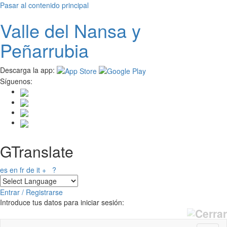
Pasar al contenido principal
Valle del
N
ansa
y
Peñarrubia
Descarga la app:
Síguenos:
GTranslate
es
en
fr
de
it
+
?
Entrar / Registrarse
Introduce tus datos para iniciar sesión: