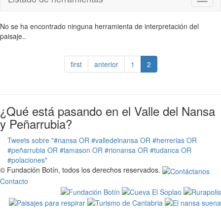
naviga
No se ha encontrado ninguna herramienta de interpretación del
paisaje..
first
anterior
1
2
¿Qué está pasando en el Valle del Nansa
y Peñarrubia?
Tweets sobre "#nansa OR #valledelnansa OR #herrerias OR
#peñarrubia OR #lamason OR #rionansa OR #tudanca OR
#polaciones"
© Fundación Botín, todos los derechos reservados.
Contacto