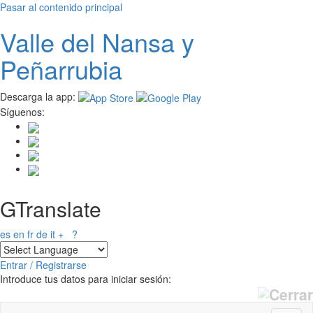
Pasar al contenido principal
Valle del
N
ansa
y
Peñarrubia
Descarga la app:
Síguenos:
GTranslate
es
en
fr
de
it
+
?
Entrar / Registrarse
Introduce tus datos para iniciar sesión: