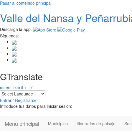
Pasar al contenido principal
Valle del
N
ansa
y Peñarrubi
Descarga la app:
Síguenos:
GTranslate
es
en
fr
de
it
+
?
Entrar / Registrarse
Introduce tus datos para iniciar sesión:
Menu principal
Municipios
Itinerarios de paisaje
Send