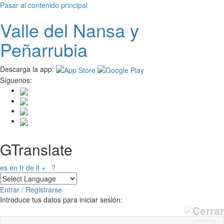
Pasar al contenido principal
Valle del
N
ansa
y
Peñarrubia
Descarga la app:
Síguenos:
GTranslate
es
en
fr
de
it
+
?
Entrar / Registrarse
Introduce tus datos para iniciar sesión: