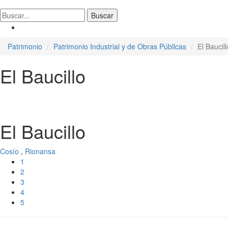
Patrimonio
Patrimonio Industrial y de Obras Públicas
El Baucill
El Baucillo
El Baucillo
Cosío
,
Rionansa
1
2
3
4
5