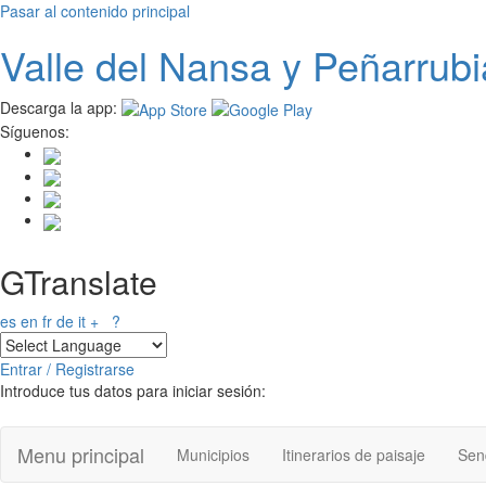
Pasar al contenido principal
Valle del
N
ansa
y Peñarrubi
Descarga la app:
Síguenos:
GTranslate
es
en
fr
de
it
+
?
Entrar / Registrarse
Introduce tus datos para iniciar sesión:
Menu principal
Municipios
Itinerarios de paisaje
Send