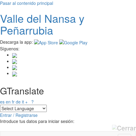
Pasar al contenido principal
Valle del
N
ansa
y
Peñarrubia
Descarga la app:
Síguenos:
GTranslate
es
en
fr
de
it
+
?
Entrar / Registrarse
Introduce tus datos para iniciar sesión: