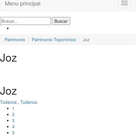
Menu principal
Toggl
naviga
Patrimonio
Patrimonio Toponímico
Joz
Joz
Joz
Tudanca
,
Tudanca
1
2
3
4
5