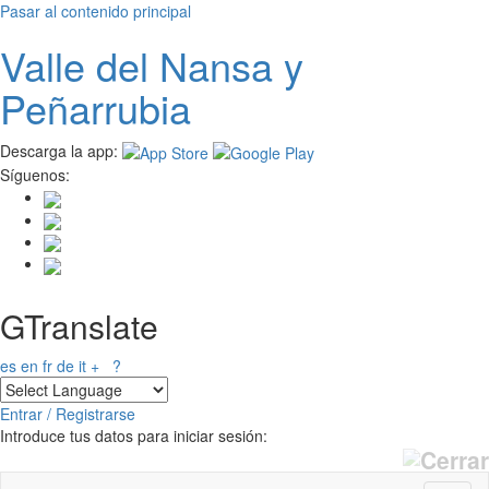
Pasar al contenido principal
Valle del
N
ansa
y
Peñarrubia
Descarga la app:
Síguenos:
GTranslate
es
en
fr
de
it
+
?
Entrar / Registrarse
Introduce tus datos para iniciar sesión: