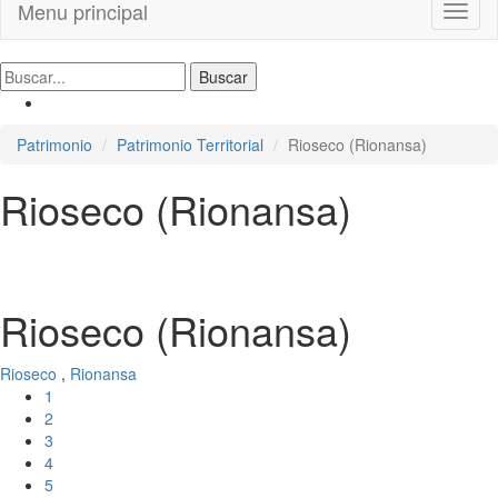
Menu principal
Toggl
naviga
Patrimonio
Patrimonio Territorial
Rioseco (Rionansa)
Rioseco (Rionansa)
Rioseco (Rionansa)
Rioseco
,
Rionansa
1
2
3
4
5