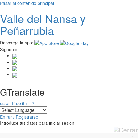
Pasar al contenido principal
Valle del
N
ansa
y
Peñarrubia
Descarga la app:
Síguenos:
GTranslate
es
en
fr
de
it
+
?
Entrar / Registrarse
Introduce tus datos para iniciar sesión: