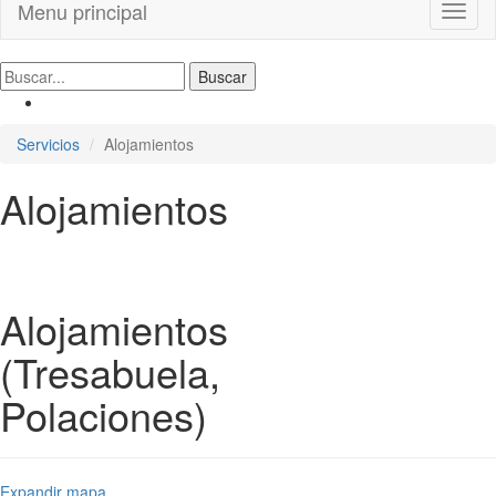
Menu principal
Toggl
naviga
Servicios
Alojamientos
Alojamientos
Alojamientos
(Tresabuela,
Polaciones)
Expandir mapa