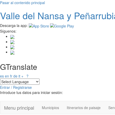
Pasar al contenido principal
Valle del
N
ansa
y Peñarrubi
Descarga la app:
Síguenos:
GTranslate
es
en
fr
de
it
+
?
Entrar / Registrarse
Introduce tus datos para iniciar sesión:
Menu principal
Municipios
Itinerarios de paisaje
Send