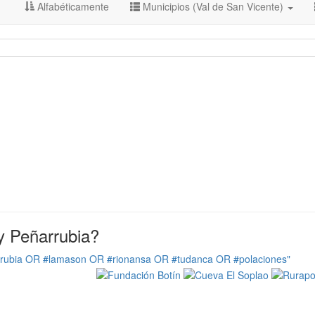
Alfabéticamente
Municipios (Val de San Vicente)
y Peñarrubia?
rrubia OR #lamason OR #rionansa OR #tudanca OR #polaciones"