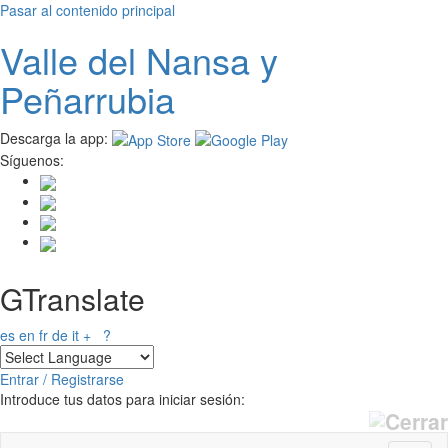
Pasar al contenido principal
Valle del
N
ansa
y
Peñarrubia
Descarga la app:
Síguenos:
GTranslate
es
en
fr
de
it
+
?
Entrar / Registrarse
Introduce tus datos para iniciar sesión: