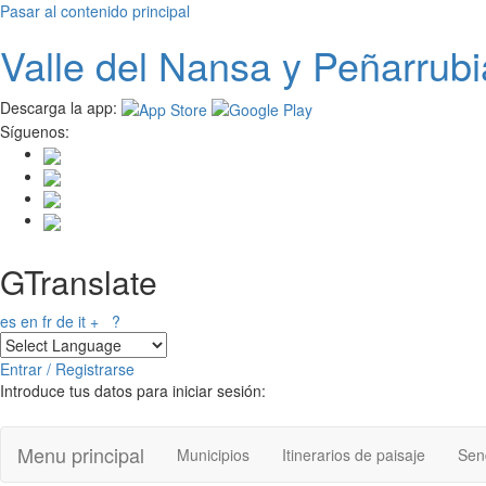
Pasar al contenido principal
Valle del
N
ansa
y Peñarrubi
Descarga la app:
Síguenos:
GTranslate
es
en
fr
de
it
+
?
Entrar / Registrarse
Introduce tus datos para iniciar sesión:
Menu principal
Municipios
Itinerarios de paisaje
Send