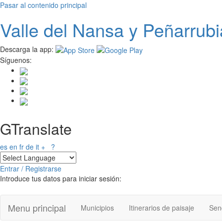
Pasar al contenido principal
Valle del
N
ansa
y Peñarrubi
Descarga la app:
Síguenos:
GTranslate
es
en
fr
de
it
+
?
Entrar / Registrarse
Introduce tus datos para iniciar sesión:
Menu principal
Municipios
Itinerarios de paisaje
Send