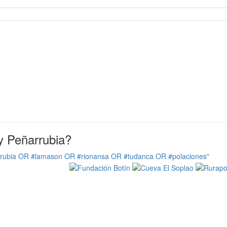
y Peñarrubia?
rrubia OR #lamason OR #rionansa OR #tudanca OR #polaciones"