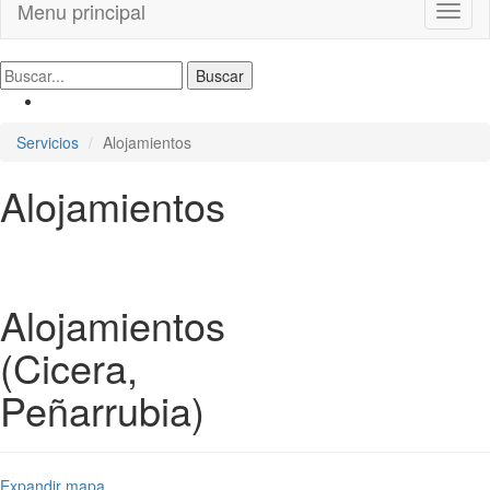
Menu principal
Toggl
naviga
Servicios
Alojamientos
Alojamientos
Alojamientos
(Cicera,
Peñarrubia)
Expandir mapa