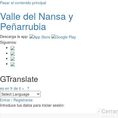
Pasar al contenido principal
Valle del
N
ansa
y
Peñarrubia
Descarga la app:
Síguenos:
GTranslate
es
en
fr
de
it
+
?
Entrar / Registrarse
Introduce tus datos para iniciar sesión: