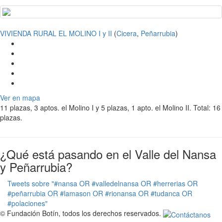
VIVIENDA RURAL EL MOLINO I y II
(
Cicera
,
Peñarrubia
)
Ver en mapa
11 plazas, 3 aptos. el Molino I y 5 plazas, 1 apto. el Molino II. Total: 16
plazas.
¿Qué está pasando en el Valle del Nansa
y Peñarrubia?
Tweets sobre "#nansa OR #valledelnansa OR #herrerias OR
#peñarrubia OR #lamason OR #rionansa OR #tudanca OR
#polaciones"
© Fundación Botín, todos los derechos reservados.