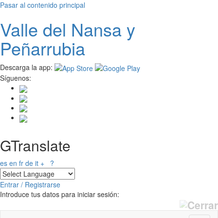
Pasar al contenido principal
Valle del
N
ansa
y
Peñarrubia
Descarga la app:
Síguenos:
GTranslate
es
en
fr
de
it
+
?
Entrar / Registrarse
Introduce tus datos para iniciar sesión: