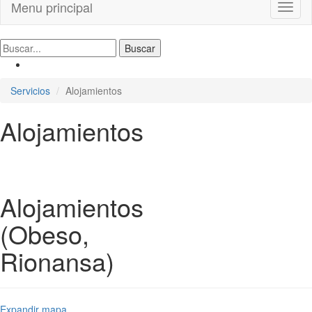
Menu principal
Toggl
naviga
Servicios
Alojamientos
Alojamientos
Alojamientos
(Obeso,
Rionansa)
Expandir mapa