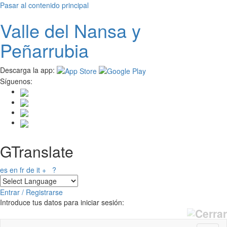
Pasar al contenido principal
Valle del
N
ansa
y
Peñarrubia
Descarga la app:
Síguenos:
GTranslate
es
en
fr
de
it
+
?
Entrar / Registrarse
Introduce tus datos para iniciar sesión: