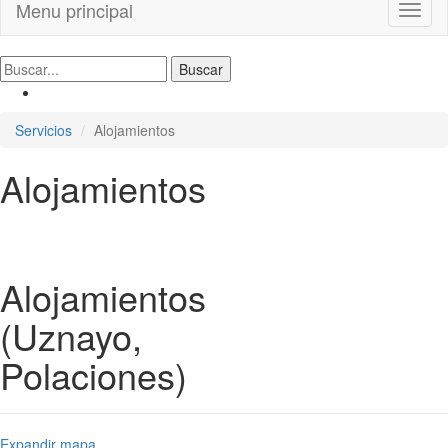
Menu principal
Toggl
naviga
Servicios
Alojamientos
Alojamientos
Alojamientos
(Uznayo,
Polaciones)
Expandir mapa