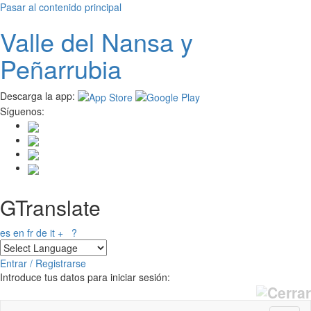
Pasar al contenido principal
Valle del
N
ansa
y
Peñarrubia
Descarga la app:
Síguenos:
GTranslate
es
en
fr
de
it
+
?
Entrar / Registrarse
Introduce tus datos para iniciar sesión: