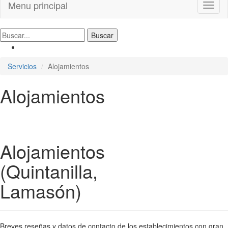
Menu principal
Toggl
naviga
Servicios
Alojamientos
Alojamientos
Alojamientos
(Quintanilla,
Lamasón)
Breves reseñas y datos de contacto de los establecimientos con gran