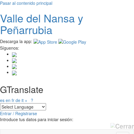
Pasar al contenido principal
Valle del
N
ansa
y
Peñarrubia
Descarga la app:
Síguenos:
GTranslate
es
en
fr
de
it
+
?
Entrar / Registrarse
Introduce tus datos para iniciar sesión: