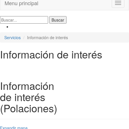
Menu principal
Toggl
naviga
Servicios
Información de interés
Información de interés
Información
de interés
(Polaciones)
Expandir mapa