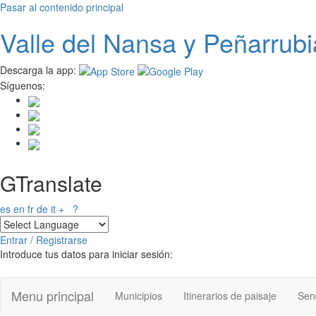
Pasar al contenido principal
Valle del
N
ansa
y Peñarrubi
Descarga la app:
Síguenos:
GTranslate
es
en
fr
de
it
+
?
Entrar / Registrarse
Introduce tus datos para iniciar sesión:
Menu principal
Municipios
Itinerarios de paisaje
Send