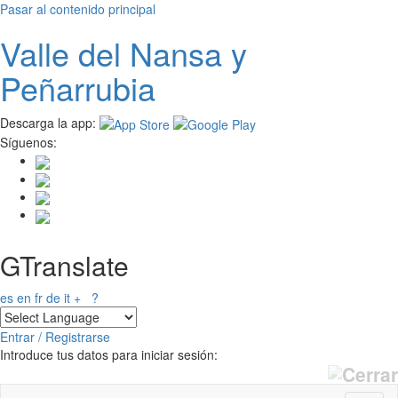
Pasar al contenido principal
Valle del
N
ansa
y
Peñarrubia
Descarga la app:
Síguenos:
GTranslate
es
en
fr
de
it
+
?
Entrar / Registrarse
Introduce tus datos para iniciar sesión: