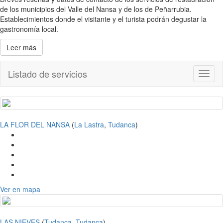
de los municipios del Valle del Nansa y de los de Peñarrubia.
Establecimientos donde el visitante y el turista podrán degustar la
gastronomía local.
Leer más
Listado de servicios
Toggl
naviga
LA FLOR DEL NANSA
(
La Lastra
,
Tudanca
)
Ver en mapa
LAS NIEVES
(
Tudanca
,
Tudanca
)