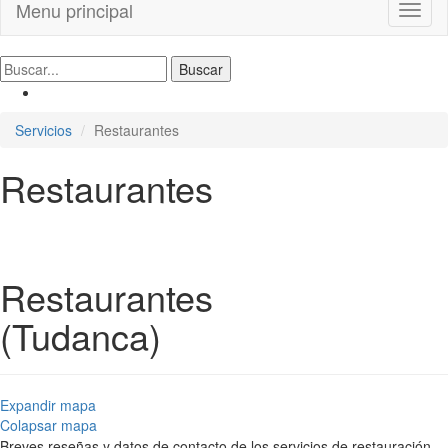
Menu principal
Toggl
naviga
Servicios
Restaurantes
Restaurantes
Restaurantes
(Tudanca)
Expandir mapa
Colapsar mapa
Breves reseñas y datos de contacto de los servicios de restauración