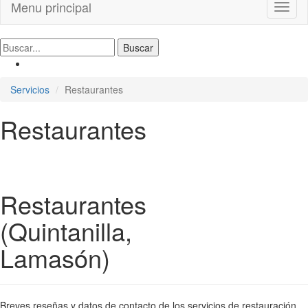
Menu principal
Toggl
naviga
Servicios
Restaurantes
Restaurantes
Restaurantes
(Quintanilla,
Lamasón)
Breves reseñas y datos de contacto de los servicios de restauración