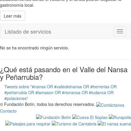
gastronomía local.
Leer más
Listado de servicios
Toggl
naviga
No se ha encontrado ningún servicio.
¿Qué está pasando en el Valle del Nansa
y Peñarrubia?
Tweets sobre "#nansa OR #valledelnansa OR #herrerias OR
#peñarrubia OR #lamason OR #rionansa OR #tudanca OR
#polaciones"
© Fundación Botín, todos los derechos reservados.
Contacto