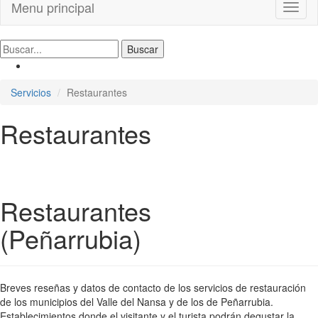
Menu principal
Toggl
naviga
Servicios
Restaurantes
Restaurantes
Restaurantes
(Peñarrubia)
Breves reseñas y datos de contacto de los servicios de restauración
de los municipios del Valle del Nansa y de los de Peñarrubia.
Establecimientos donde el visitante y el turista podrán degustar la