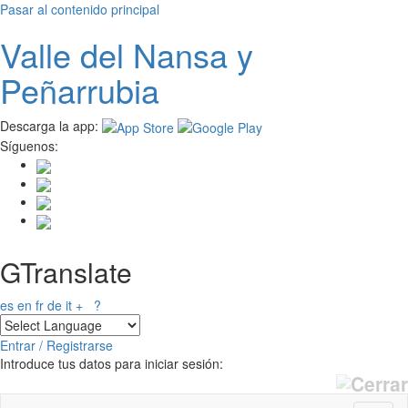
Pasar al contenido principal
Valle del
N
ansa
y
Peñarrubia
Descarga la app:
Síguenos:
GTranslate
es
en
fr
de
it
+
?
Entrar / Registrarse
Introduce tus datos para iniciar sesión: