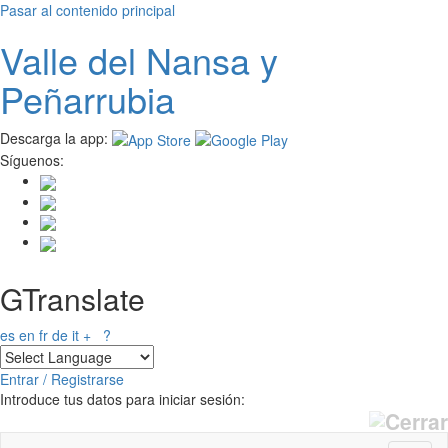
Pasar al contenido principal
Valle del
N
ansa
y
Peñarrubia
Descarga la app:
Síguenos:
GTranslate
es
en
fr
de
it
+
?
Entrar / Registrarse
Introduce tus datos para iniciar sesión: