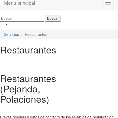
Menu principal
Toggl
naviga
Servicios
Restaurantes
Restaurantes
Restaurantes
(Pejanda,
Polaciones)
Breves reseñas y datos de contacto de los servicios de restauración