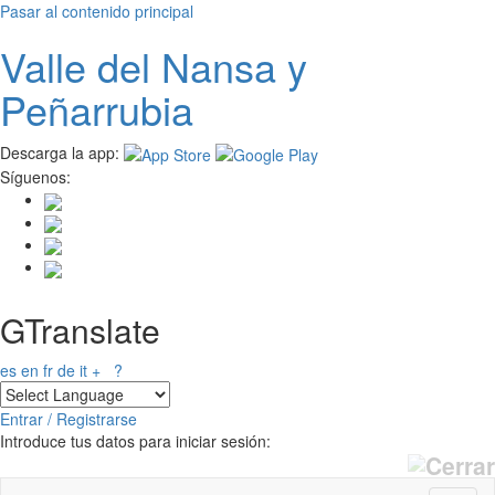
Pasar al contenido principal
Valle del
N
ansa
y
Peñarrubia
Descarga la app:
Síguenos:
GTranslate
es
en
fr
de
it
+
?
Entrar / Registrarse
Introduce tus datos para iniciar sesión: