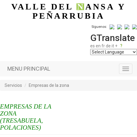
Pasar al contenido principal
VALLE DEL
N
ANSA
Y
PEÑARRUBIA
Síguenos:
GTranslate
es
en
fr
de
it
+
?
MENU PRINCIPAL
Toggl
navig
Servicios
Empresas de la zona
EMPRESAS DE LA
ZONA
(TRESABUELA,
POLACIONES)