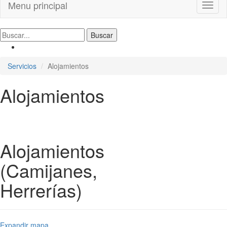
Menu principal
Toggl
naviga
Servicios
Alojamientos
Alojamientos
Alojamientos
(Camijanes,
Herrerías)
Expandir mapa