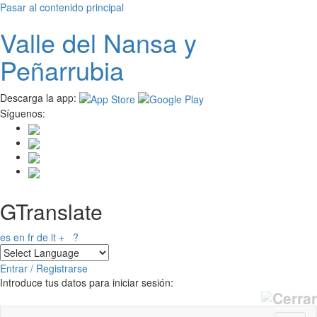
Pasar al contenido principal
Valle del
N
ansa
y
Peñarrubia
Descarga la app:
Síguenos:
GTranslate
es
en
fr
de
it
+
?
Entrar / Registrarse
Introduce tus datos para iniciar sesión: