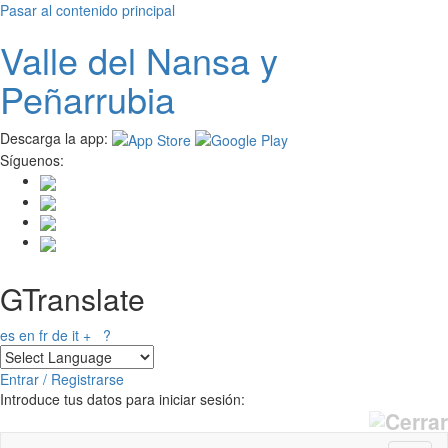
Pasar al contenido principal
Valle del
N
ansa
y
Peñarrubia
Descarga la app:
Síguenos:
GTranslate
es
en
fr
de
it
+
?
Entrar / Registrarse
Introduce tus datos para iniciar sesión: