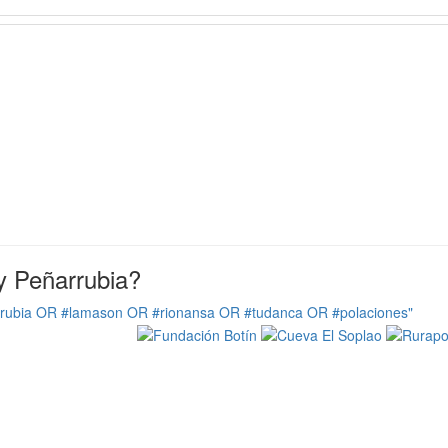
y Peñarrubia?
rrubia OR #lamason OR #rionansa OR #tudanca OR #polaciones"