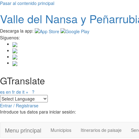
Pasar al contenido principal
Valle del
N
ansa
y Peñarrubi
Descarga la app:
Síguenos:
GTranslate
es
en
fr
de
it
+
?
Entrar / Registrarse
Introduce tus datos para iniciar sesión:
Menu principal
Municipios
Itinerarios de paisaje
Send