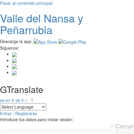
Pasar al contenido principal
Valle del
N
ansa
y
Peñarrubia
Descarga la app:
Síguenos:
GTranslate
es
en
fr
de
it
+
?
Entrar / Registrarse
Introduce tus datos para iniciar sesión: