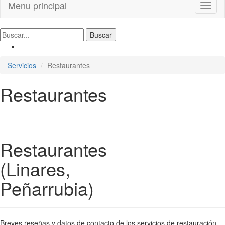
Menu principal
Toggl
naviga
Servicios
Restaurantes
Restaurantes
Restaurantes
(Linares,
Peñarrubia)
Breves reseñas y datos de contacto de los servicios de restauración