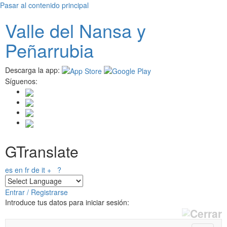
Pasar al contenido principal
Valle del
N
ansa
y
Peñarrubia
Descarga la app:
Síguenos:
GTranslate
es
en
fr
de
it
+
?
Entrar / Registrarse
Introduce tus datos para iniciar sesión: