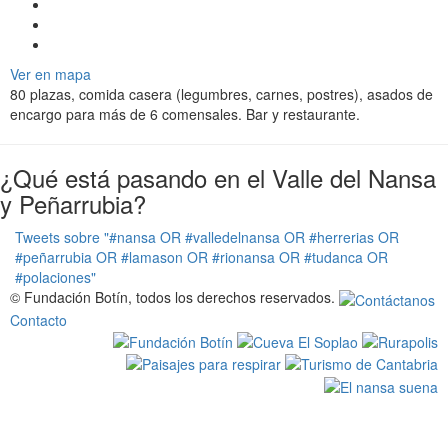
v
i
g
a
Ver en mapa
t
80 plazas, comida casera (legumbres, carnes, postres), asados de
i
encargo para más de 6 comensales. Bar y restaurante.
o
n
¿Qué está pasando en el Valle del Nansa
y Peñarrubia?
Tweets sobre "#nansa OR #valledelnansa OR #herrerias OR
#peñarrubia OR #lamason OR #rionansa OR #tudanca OR
#polaciones"
© Fundación Botín, todos los derechos reservados.
Contacto