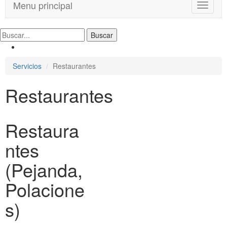
Menu principal
T
o
g
g
l
e
Servicios
Restaurantes
n
a
Restaurantes
v
i
g
a
Restaura
t
i
ntes
o
n
(Pejanda,
Polacione
s)