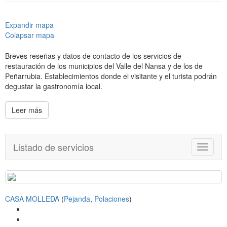
Expandir mapa
Colapsar mapa
Breves reseñas y datos de contacto de los servicios de
restauración de los municipios del Valle del Nansa y de los de
Peñarrubia. Establecimientos donde el visitante y el turista podrán
degustar la gastronomía local.
Leer más
Listado de servicios
T
o
g
g
l
CASA MOLLEDA
(
Pejanda
,
Polaciones
)
e
n
a