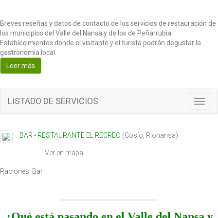
Breves reseñas y datos de contacto de los servicios de restauración de
los municipios del Valle del Nansa y de los de Peñarrubia.
Establecimientos donde el visitante y el turista podrán degustar la
gastronomía local.
Leer más
LISTADO DE SERVICIOS
Toggl
navig
BAR - RESTAURANTE EL RECREO
(
Cosío
,
Rionansa
)
Ver en mapa
Raciones. Bar.
¿Qué está pasando en el Valle del Nansa y