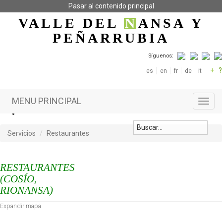
Pasar al contenido principal
VALLE DEL
N
ANSA
Y
PEÑARRUBIA
Síguenos:
+
?
es
en
fr
de
it
MENU PRINCIPAL
Toggl
navig
Servicios
Restaurantes
RESTAURANTES
(COSÍO,
RIONANSA)
Expandir mapa