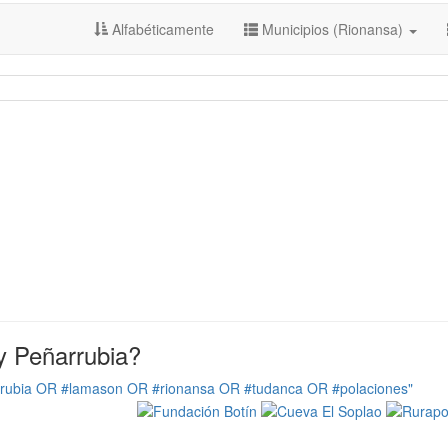
Alfabéticamente
Municipios (Rionansa)
y Peñarrubia?
rrubia OR #lamason OR #rionansa OR #tudanca OR #polaciones"