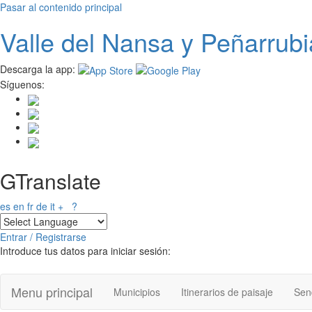
Pasar al contenido principal
Valle del
N
ansa
y Peñarrubi
Descarga la app:
Síguenos:
GTranslate
es
en
fr
de
it
+
?
Entrar / Registrarse
Introduce tus datos para iniciar sesión:
Menu principal
Municipios
Itinerarios de paisaje
Send