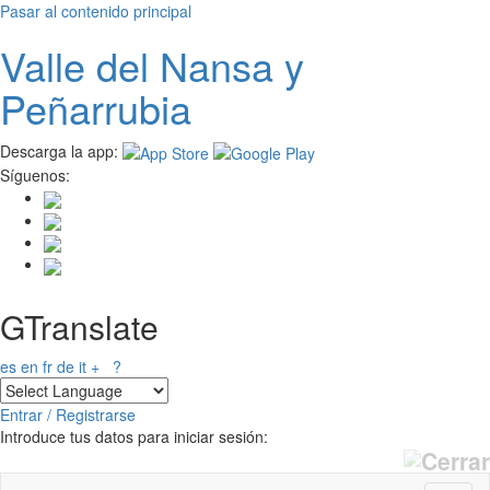
Pasar al contenido principal
Valle del
N
ansa
y
Peñarrubia
Descarga la app:
Síguenos:
GTranslate
es
en
fr
de
it
+
?
Entrar / Registrarse
Introduce tus datos para iniciar sesión: