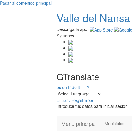
Pasar al contenido principal
Valle del
N
ansa
Descarga la app:
Síguenos:
GTranslate
es
en
fr
de
it
+
?
Entrar / Registrarse
Introduce tus datos para iniciar sesión:
Menu principal
Municipios