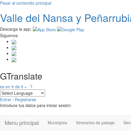
Pasar al contenido principal
Valle del
N
ansa
y Peñarrubi
Descarga la app:
Síguenos:
GTranslate
es
en
fr
de
it
+
?
Entrar / Registrarse
Introduce tus datos para iniciar sesión:
Menu principal
Municipios
Itinerarios de paisaje
Send