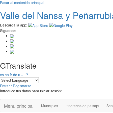
Pasar al contenido principal
Valle del
N
ansa
y Peñarrubi
Descarga la app:
Síguenos:
GTranslate
es
en
fr
de
it
+
?
Entrar / Registrarse
Introduce tus datos para iniciar sesión:
Menu principal
Municipios
Itinerarios de paisaje
Send