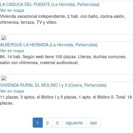
LA CASUCA DEL PUENTE
(
La Hermida
,
Peñarrubia
)
Ver en mapa
Vivienda vacacional independiente, 2 hab. con baño, cocina-salón,
chimenea, terraza, TV y video.
ALBERGUE LA HERMIDA
(
La Hermida
,
Peñarrubia
)
Ver en mapa
86, 14 hab. Según web tiene 100 plazas. Literas, duchas comunes,
salón con chimenea, material audiovisual.
VIVIENDA RURAL EL MOLINO I y II
(
Cicera
,
Peñarrubia
)
Ver en mapa
11 plazas, 3 aptos. el Molino I y 5 plazas, 1 apto. el Molino II. Total: 16
plazas.
1
2
3
siguiente
last