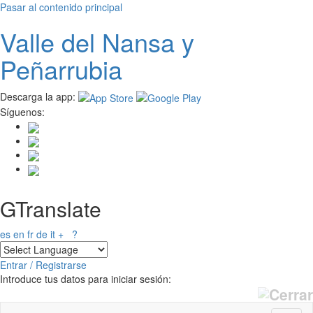
Pasar al contenido principal
Valle del
N
ansa
y
Peñarrubia
Descarga la app:
Síguenos:
GTranslate
es
en
fr
de
it
+
?
Entrar / Registrarse
Introduce tus datos para iniciar sesión: