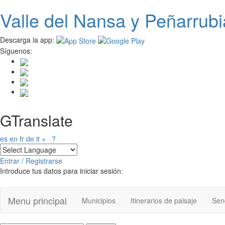
Valle del
N
ansa
y Peñarrubi
Pasar al contenido principal
Descarga la app:
Síguenos:
GTranslate
es
en
fr
de
it
+
?
Entrar / Registrarse
Introduce tus datos para iniciar sesión:
Menu principal
Municipios
Itinerarios de paisaje
Send