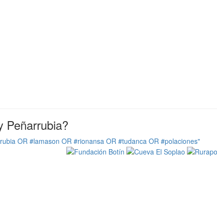
y Peñarrubia?
rrubia OR #lamason OR #rionansa OR #tudanca OR #polaciones"