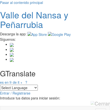
Pasar al contenido principal
Valle del
N
ansa
y
Peñarrubia
Descarga la app:
Síguenos:
GTranslate
es
en
fr
de
it
+
?
Entrar / Registrarse
Introduce tus datos para iniciar sesión: